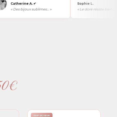
Catherine A.
✔
Sophie L.
« Des bijoux sublimes... »
« Le doré résiste bien... »
 50€
COUP DE CŒUR