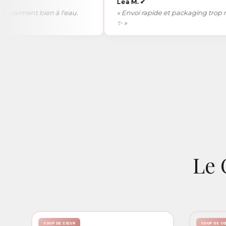
Léa M.
✔
aiment bien à l'eau.
« Envoi rapide et packaging trop migno
✨ »
Le 
COUP DE CŒUR
COUP DE C