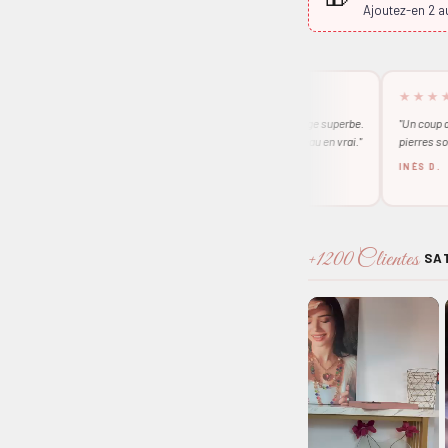
Ajoutez-en 2 au
★★★★★
★★★★★
e ce petit bijou,
"Livraison rapide, emballage superbe.
"Un coup de cœur i
Le bijou est encore plus beau en vrai."
pierres sont magnifi
SOPHIE L. — PARIS
INÈS D.
+1200 Clientes
SAT