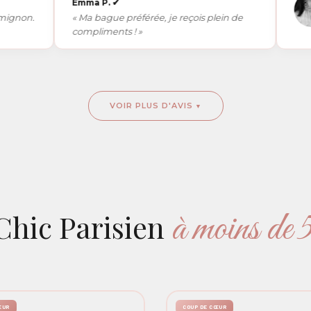
Emma P.
✔
n.
« Ma bague préférée, je reçois plein de
compliments ! »
VOIR PLUS D'AVIS
à moins de
Chic Parisien
ŒUR
COUP DE CŒUR