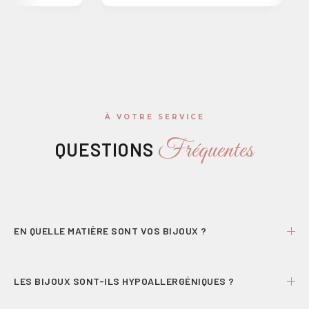
À VOTRE SERVICE
Fréquentes
QUESTIONS
EN QUELLE MATIÈRE SONT VOS BIJOUX ?
Nos bijoux sont en laiton doré à l’or fin ou en argent 925 lorsque
cela est indiqué. Tous sont conçus pour un porté confortable
LES BIJOUX SONT-ILS HYPOALLERGÉNIQUES ?
au quotidien.