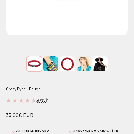
Crazy Eyes - Rouge
★
★
★
★
★
4,75/5
Prix de vente
35,00€ EUR
ATTIRE LE REGARD
INSUFFLE DU CARACTÈRE