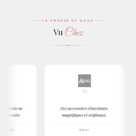
LA PRESSE ET NOUS
Chez
Vu
“
ulie ne
Des accessoires étincelants,
L
endre.
magnifiques et originaux.
NE
MAXI