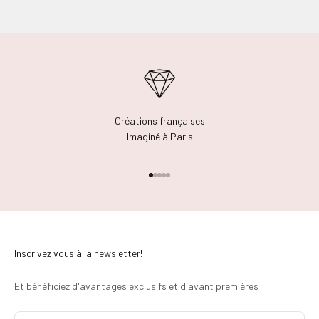
un retour.
Créations françaises
Imaginé à Paris
Aller à l'élément 1
Aller à l'élément 2
Aller à l'élément 3
Aller à l'élément 4
Aller à l'élément 5
Inscrivez vous à la newsletter!
Et bénéficiez d'avantages exclusifs et d'avant premières