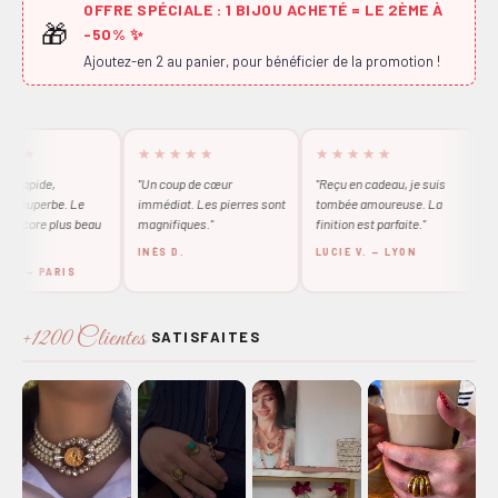
OFFRE SPÉCIALE : 1 BIJOU ACHETÉ = LE 2ÈME À
🎁
-50% ✨
Ajoutez-en 2 au panier, pour bénéficier de la promotion !
★
★★★★★
★★★★★
★★
pide,
"Un coup de cœur
"Reçu en cadeau, je suis
"Absol
perbe. Le
immédiat. Les pierres sont
tombée amoureuse. La
qualit
ore plus beau
magnifiques."
finition est parfaite."
Je le p
INÈS D.
LUCIE V. — LYON
MATH
— PARIS
+1200 Clientes
SATISFAITES