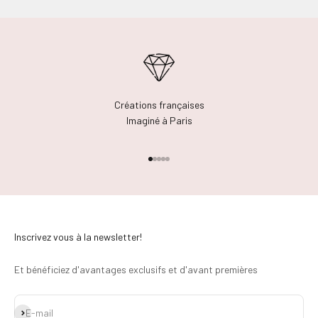
Créations françaises
Imaginé à Paris
Aller à l'élément 1
Aller à l'élément 2
Aller à l'élément 3
Aller à l'élément 4
Aller à l'élément 5
Inscrivez vous à la newsletter!
Et bénéficiez d'avantages exclusifs et d'avant premières
S'inscrire
E-mail