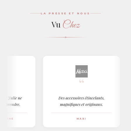
LA PRESSE ET NOUS
Chez
Vu
“
Julie ne
Des accessoires étincelants,
rendre.
magnifiques et originaux.
INE
MAXI