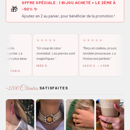
OFFRE SPÉCIALE : 1 BIJOU ACHETÉ = LE 2ÈME À
🎁
-50% ✨
Ajoutez-en 2 au panier, pour bénéficier de la promotion !
★
★★★★★
★★★★★
★
apide,
"Un coup de cœur
"Reçu en cadeau, je suis
"Abso
uperbe. Le
immédiat. Les pierres sont
tombée amoureuse. La
quali
core plus beau
magnifiques."
finition est parfaite."
Je le 
INÈS D.
LUCIE V. — LYON
MATH
 — PARIS
+1200 Clientes
SATISFAITES