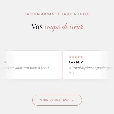
LA COMMUNAUTÉ JADE & JULIE
coups de cœur
Vos
★★★★★
✔
Léa M.
✔
siste vraiment bien à l'eau.
« Envoi rapide et packaging tr
✨ »
VOIR PLUS D'AVIS