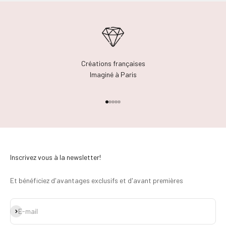
Créations françaises
Imaginé à Paris
Aller à l'élément 1
Aller à l'élément 2
Aller à l'élément 3
Aller à l'élément 4
Aller à l'élément 5
Inscrivez vous à la newsletter!
Et bénéficiez d'avantages exclusifs et d'avant premières
S'inscrire
E-mail