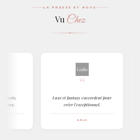
LA PRESSE ET NOUS
Chez
Vu
“
ants,
Luxe et fantasy s'accordent pour
A
aux.
créer l'exceptionnel.
GALA