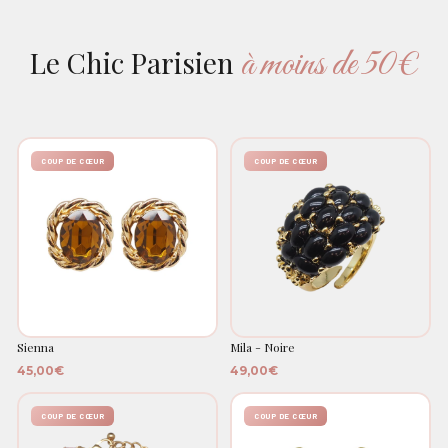
à moins de 50€
Le Chic Parisien
COUP DE CŒUR
COUP DE CŒUR
Sienna
Mila - Noire
45,00€
49,00€
COUP DE CŒUR
COUP DE CŒUR