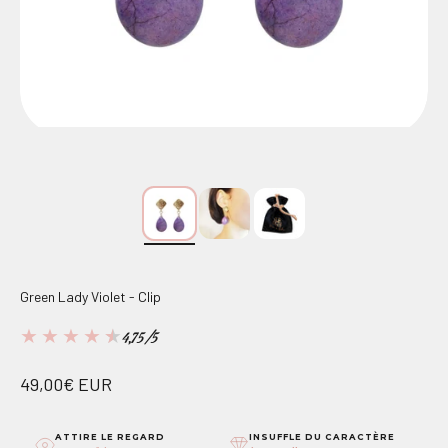
Green Lady Violet - Clip
★
★
★
★
★
4,75/5
Prix de vente
49,00€ EUR
ATTIRE LE REGARD
INSUFFLE DU CARACTÈRE