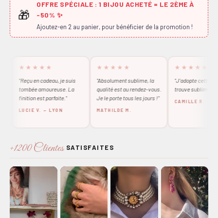
OFFRE SPÉCIALE : 1 BIJOU ACHETÉ = LE 2ÈME À
🎁
-50% ✨
Ajoutez-en 2 au panier, pour bénéficier de la promotion !
★★★★★
★★★★★
★★★★★
"Reçu en cadeau, je suis
"Absolument sublime, la
"J'adopte cette bague, j
tombée amoureuse. La
qualité est au rendez-vous.
trouve sublime, merci !
finition est parfaite."
Je le porte tous les jours !"
CAMILLE R.
LUCIE V. — LYON
MATHILDE M.
+1200 Clientes
SATISFAITES