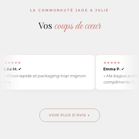
LA COMMUNAUTÉ JADE & JULIE
coups de cœur
Vos
★★★★
★★★★★
éa M.
✔
Emma P.
✔
 Envoi rapide et packaging trop mignon.
« Ma bague préférée, j
 »
compliments ! »
VOIR PLUS D'AVIS