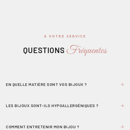
À VOTRE SERVICE
Fréquentes
QUESTIONS
EN QUELLE MATIÈRE SONT VOS BIJOUX ?
Nos bijoux sont en laiton doré à l’or fin ou en argent 925 lorsque
cela est indiqué. Tous sont conçus pour un porté confortable
LES BIJOUX SONT-ILS HYPOALLERGÉNIQUES ?
au quotidien.
Oui, nos bijoux sont conçus pour limiter les risques d’allergie.
COMMENT ENTRETENIR MON BIJOU ?