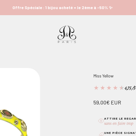
e : 1 bijou acheté = le 2ème à -50% ✨
Offre S
JADE ET JULIE PARIS
Miss Yellow
★
★
★
★
★
4,75/5
Prix de vente
59,00€ EUR
ATTIRE LE REGA
sans en faire trop
UNE PIÈCE SIGN