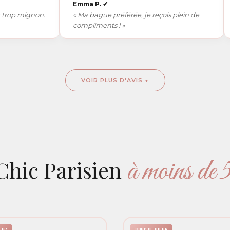
Emma P.
✔
mignon.
« Ma bague préférée, je reçois plein de
compliments ! »
VOIR PLUS D'AVIS
à moins de
Chic Parisien
ŒUR
COUP DE CŒUR