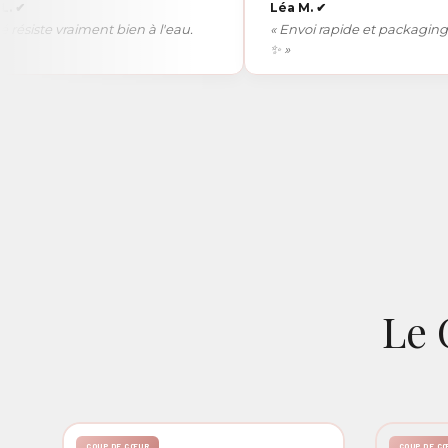
Léa M.
✔
te vraiment bien à l'eau.
« Envoi rapide et packaging trop 
✨ »
Le 
COUP DE CŒUR
COUP DE C