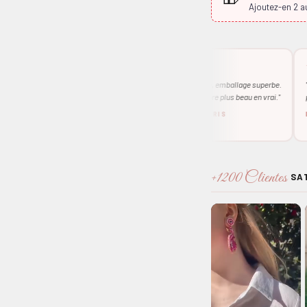
Ajoutez-en 2 au
★★
★★★★★
★★★★
J'adopte ce petit bijou,
"Livraison rapide, emballage superbe.
"Un coup de 
Le bijou est encore plus beau en vrai."
pierres sont
R.
SOPHIE L. — PARIS
INÈS D.
+1200 Clientes
SAT