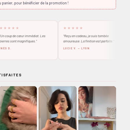
 panier, pour bénéficier de la promotion !
★
★★★★★
★★★★★
cœur immédiat. Les
"Reçu en cadeau, je suis tombée
"Absolument su
 magnifiques."
amoureuse. La finition est parfaite."
au rendez-vous
jours !"
LUCIE V. — LYON
MATHILDE M
ISFAITES