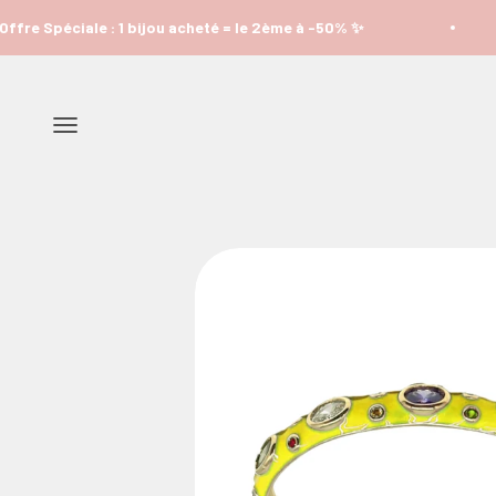
Passer au contenu
bijou acheté = le 2ème à -50% ✨
Offre Spécial
Ouvrir la navigation