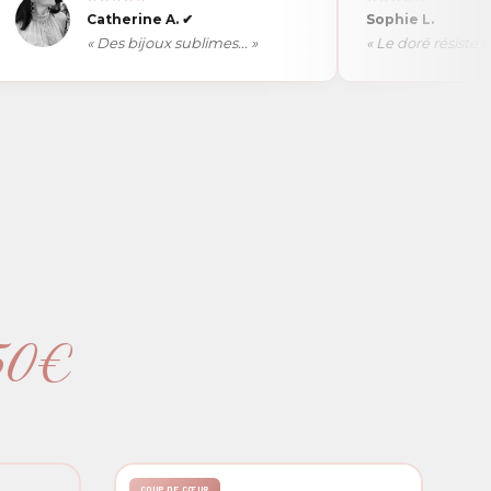
Catherine A.
✔
Sophie L.
« Des bijoux sublimes... »
« Le doré résiste bien... »
 50€
COUP DE CŒUR