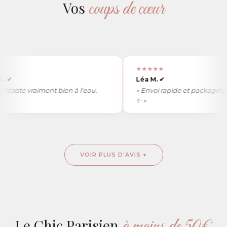
coups de cœur
Vos
★★★★★
Léa M.
✔
iste vraiment bien à l'eau.
« Envoi rapide et packaging tro
✨ »
VOIR PLUS D'AVIS
à moins de 50€
Le Chic Parisien