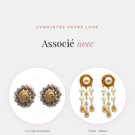
COMPLÉTEZ VOTRE LOOK
avec
Associé
Liv Clip d'oreilles
Twist - Blanc