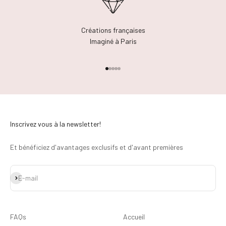
Créations françaises
Imaginé à Paris
Aller à l'élément 1
Aller à l'élément 2
Aller à l'élément 3
Aller à l'élément 4
Aller à l'élément 5
Inscrivez vous à la newsletter!
Et bénéficiez d'avantages exclusifs et d'avant premières
S'inscrire
E-mail
FAQs
Accueil