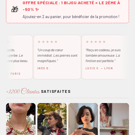
OFFRE SPÉCIALE : 1 BIJOU ACHETÉ = LE 2ÈME À
🎁
-50% ✨
Ajoutez-en 2 au panier, pour bénéficier de la promotion !
★
★★★★★
★★★★★
★★
ide,
"Un coup de cœur
"Reçu en cadeau, je suis
"Absol
perbe. Le
immédiat. Les pierres sont
tombée amoureuse. La
qualité
ore plus beau
magnifiques."
finition est parfaite."
Je le po
INÈS D.
LUCIE V. — LYON
MATHI
 PARIS
+1200 Clientes
SATISFAITES