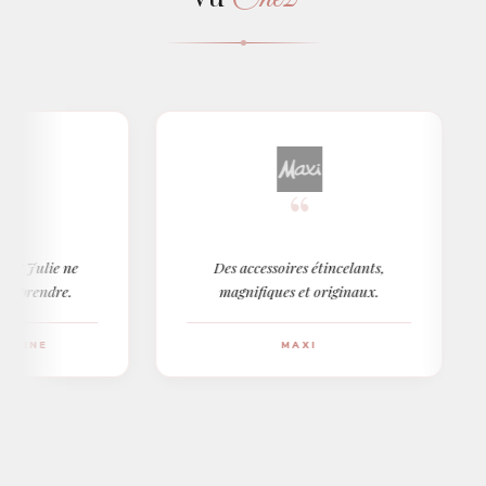
“
lie ne
Des accessoires étincelants,
Lu
ndre.
magnifiques et originaux.
E
MAXI